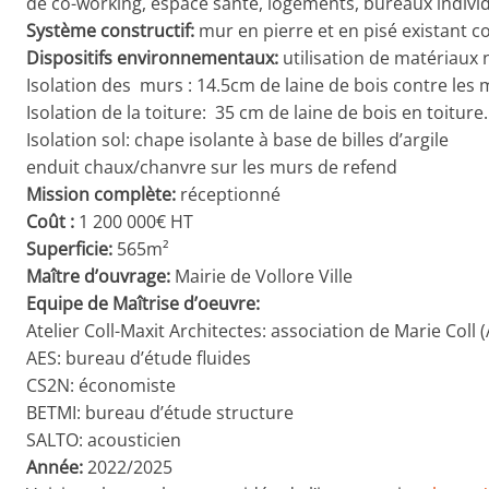
de co-working, espace santé, logements, bureaux individ
Système constructif:
mur en pierre et en pisé existant c
Dispositifs environnementaux:
utilisation de matériaux 
Isolation des murs : 14.5cm de laine de bois contre les 
Isolation de la toiture: 35 cm de laine de bois en toiture.
Isolation sol: chape isolante à base de billes d’argile
enduit chaux/chanvre sur les murs de refend
Mission complète:
réceptionné
Coût :
1 200 000€ HT
Superficie:
565m²
Maître d’ouvrage:
Mairie de Vollore Ville
Equipe de Maîtrise d’oeuvre:
Atelier Coll-Maxit Architectes: association de Marie Coll 
AES: bureau d’étude fluides
CS2N: économiste
BETMI: bureau d’étude structure
SALTO: acousticien
Année:
2022/2025