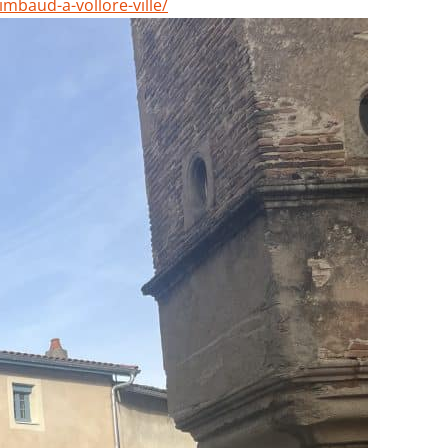
imbaud-a-vollore-ville/