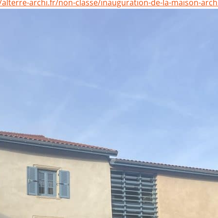
//alterre-archi.fr/non-classe/inauguration-de-la-maison-arch