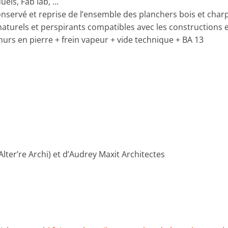
uels, Fab lab, …
onservé et reprise de l’ensemble des planchers bois et cha
naturels et perspirants compatibles avec les constructions e
murs en pierre + frein vapeur + vide technique + BA 13
(Alter’re Archi) et d’Audrey Maxit Architectes